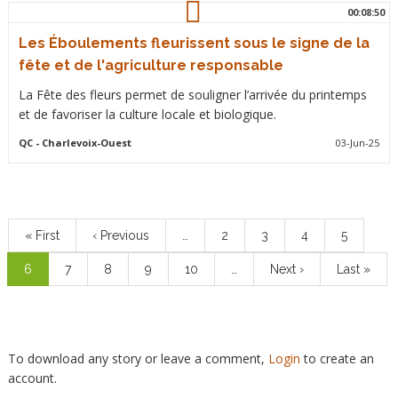
00:08:50
Les Éboulements fleurissent sous le signe de la
fête et de l'agriculture responsable
La Fête des fleurs permet de souligner l’arrivée du printemps
et de favoriser la culture locale et biologique.
QC
- Charlevoix-Ouest
03-Jun-25
Pagination
First
« First
Previous
‹ Previous
…
Page
2
Page
3
Page
4
Page
5
page
page
Current
6
Page
7
Page
8
Page
9
Page
10
…
Next
Next ›
Last
Last »
page
page
page
To download any story or leave a comment,
Login
to create an
account.