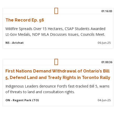
01:16:03
The Record Ep. 56
Wildfire Spreads Over 15 Hectares, CSAP Students Awarded
Lt-Gov Medals, NDP MLA Discusses Issues, Councils Meet.
NS
- Arichat
06-Jun-25
01:00:36
First Nations Demand Withdrawal of Ontario’s Bill
5, Defend Land and Treaty Rights in Toronto Rally
Indigenous Leaders denounce Ford’s fast-tracked Bill 5, warns
of threats to land and consultation rights.
ON
- Regent Park (TO)
04-Jun-25