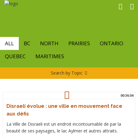
Skip
to
main
content
ALL
BC
NORTH
PRAIRIES
ONTARIO
QUEBEC
MARITIMES
Search by Topic
00:36:04
Disraeli évolue : une ville en mouvement face
aux défis
La Ville de Disraeli est un endroit incontournable de par la
beauté de ses paysages, le lac Aylmer et autres attraits.