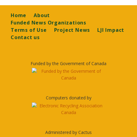
Footer
Home
About
Funded News Organizations
Terms of Use
Project News
LJI Impact
Contact us
Funded by the Government of Canada
Computers donated by
Administered by Cactus