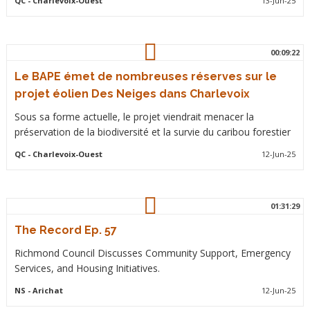
QC
- Charlevoix-Ouest
13-Jun-25
00:09:22
Le BAPE émet de nombreuses réserves sur le
projet éolien Des Neiges dans Charlevoix
Sous sa forme actuelle, le projet viendrait menacer la
préservation de la biodiversité et la survie du caribou forestier
QC
- Charlevoix-Ouest
12-Jun-25
01:31:29
The Record Ep. 57
Richmond Council Discusses Community Support, Emergency
Services, and Housing Initiatives.
NS
- Arichat
12-Jun-25