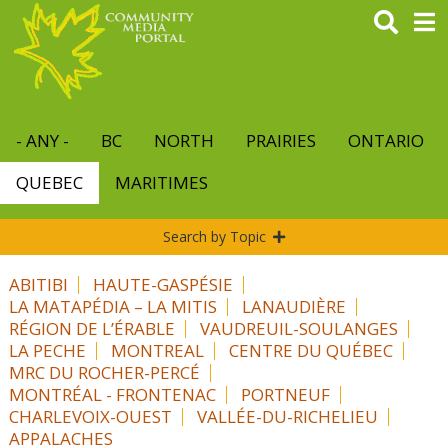
Skip
to
main
content
- ANY -
BC
NORTH
PRAIRIES
ONTARIO
QUEBEC
MARITIMES
Search by Topic
ABITIBI
HAUTE-GASPÉSIE
LA MATAPÉDIA – LA MITIS
LANAUDIÈRE
RÉGION DE L’ÉRABLE
VAUDREUIL-SOULANGES
LA PECHE
MONTREAL
CENTRE DU QUÉBEC
MRC DU ROCHER-PERCÉ
MONTRÉAL - FRONTENAC
PORTNEUF
CHARLEVOIX-OUEST
VALLÉE-DU-RICHELIEU
APPALACHES