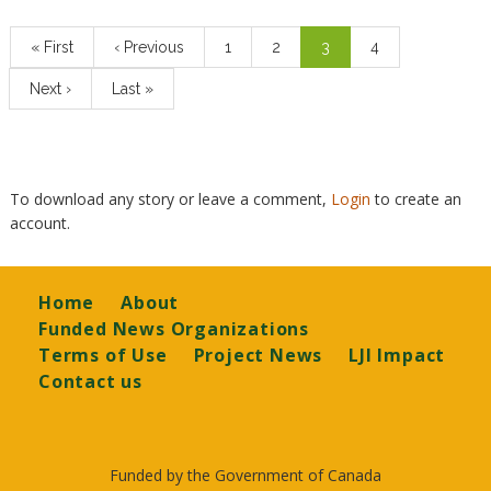
Pagination
First
« First
Previous
‹ Previous
Page
1
Page
2
Current
3
Page
4
page
page
page
Next
Next ›
Last
Last »
page
page
To download any story or leave a comment,
Login
to create an
account.
Footer
Home
About
Funded News Organizations
Terms of Use
Project News
LJI Impact
Contact us
Funded by the Government of Canada