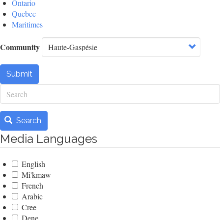
Ontario
Quebec
Maritimes
Community
Submit
Search
Search
Media Languages
English
Mi'kmaw
French
Arabic
Cree
Dene