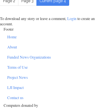
Page
2
Page
3
Current page
4
To download any story or leave a comment,
Login
to create an
account.
Footer
Home
About
Funded News Organizations
Terms of Use
Project News
LJI Impact
Contact us
Computers donated by