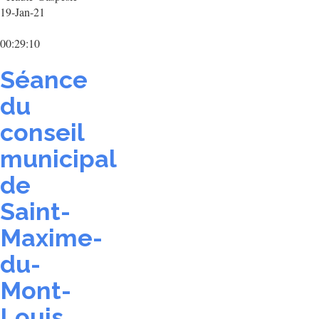
19-Jan-21
00:29:10
Séance
du
conseil
municipal
de
Saint-
Maxime-
du-
Mont-
Louis