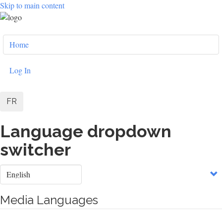
Skip to main content
User
Home
account
menu
Log In
FR
Language dropdown
switcher
Select
your
language
Media Languages