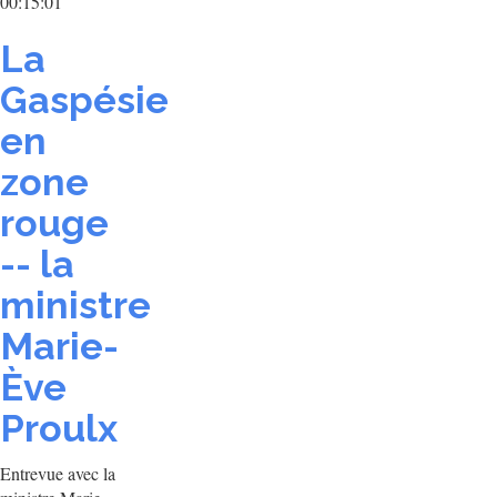
00:15:01
La
Gaspésie
en
zone
rouge
-- la
ministre
Marie-
Ève
Proulx
Entrevue avec la