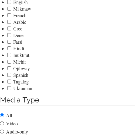
English
Mi'kmaw
French
Arabic
Cree
Dene
Farsi
Hindi
Inuktitut
Michif
Ojibway
Spanish
Tagalog
Ukrainian
Media Type
All
Video
Audio-only