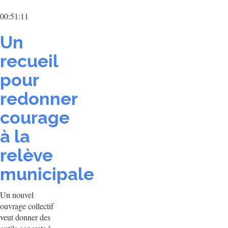
00:51:11
Un
recueil
pour
redonner
courage
à la
relève
municipale
Un nouvel
ouvrage collectif
veut donner des