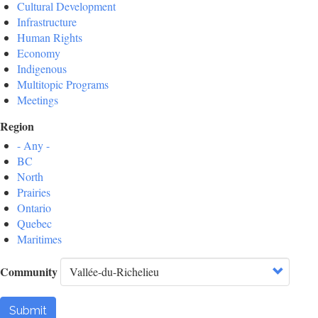
Cultural Development
Infrastructure
Human Rights
Economy
Indigenous
Multitopic Programs
Meetings
Region
- Any -
BC
North
Prairies
Ontario
Quebec
Maritimes
Community
Submit