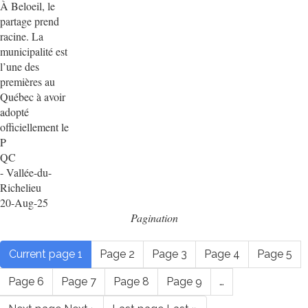
À Beloeil, le
partage prend
racine. La
municipalité est
l’une des
premières au
Québec à avoir
adopté
officiellement le
P
QC
- Vallée-du-
Richelieu
20-Aug-25
Pagination
Current page
1
Page
2
Page
3
Page
4
Page
5
Page
6
Page
7
Page
8
Page
9
…