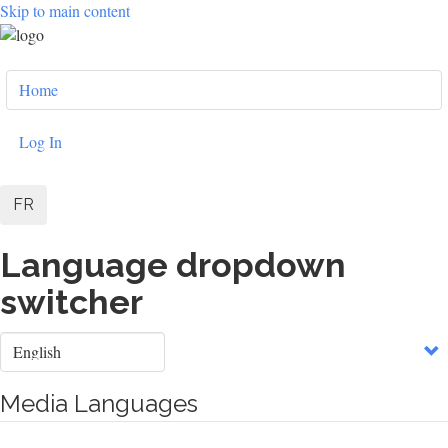
Skip to main content
User
Home
account
menu
Log In
FR
Language dropdown
switcher
Select
your
language
Media Languages