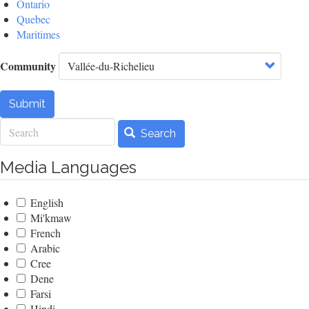
Ontario
Quebec
Maritimes
Community
Submit
Search
Search
Media Languages
English
Mi'kmaw
French
Arabic
Cree
Dene
Farsi
Hindi