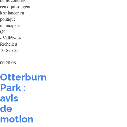
outils concrets à
ceux qui songent
à se lancer en
politique
municipale.
QC
- Vallée-du-
Richelieu
10-Sep-25
00:28:06
Otterburn
Park :
avis
de
motion