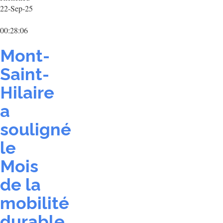
22-Sep-25
00:28:06
Mont-
Saint-
Hilaire
a
souligné
le
Mois
de la
mobilité
durable