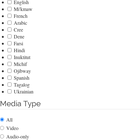
English
Mi'kmaw
French
Arabic
Cree
Dene
Farsi
Hindi
Inuktitut
Michif
Ojibway
Spanish
Tagalog
Ukrainian
Media Type
All
Video
Audio-only