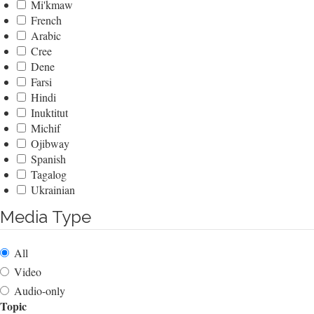
Mi'kmaw
French
Arabic
Cree
Dene
Farsi
Hindi
Inuktitut
Michif
Ojibway
Spanish
Tagalog
Ukrainian
Media Type
All
Video
Audio-only
Topic