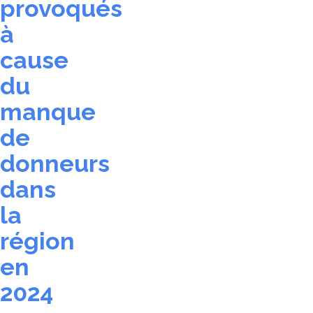
provoqués
à
cause
du
manque
de
donneurs
dans
la
région
en
2024