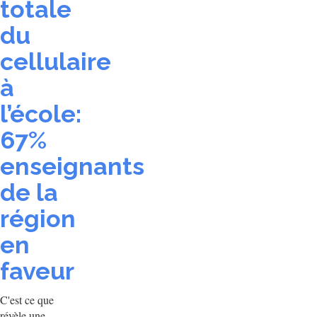
totale
du
cellulaire
à
l’école:
67%
enseignants
de la
région
en
faveur
C'est ce que
révèle une