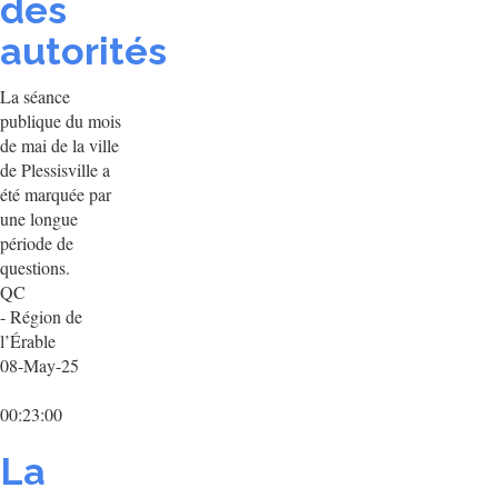
des
autorités
La séance
publique du mois
de mai de la ville
de Plessisville a
été marquée par
une longue
période de
questions.
QC
- Région de
l’Érable
08-May-25
00:23:00
La