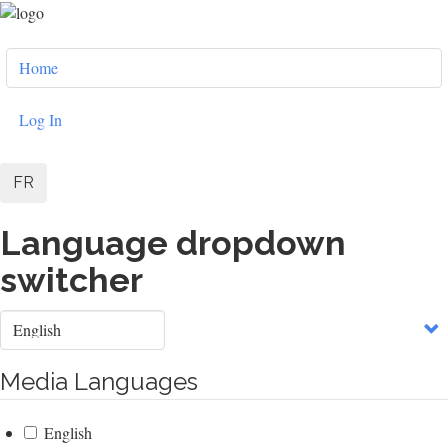
Skip
to
User
main
Home
content
account
menu
Log In
FR
Language dropdown
switcher
Select
your
language
Media Languages
English