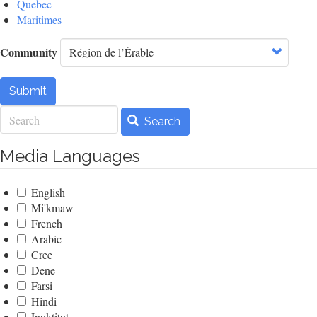
Quebec
Maritimes
Community
Submit
Search
Search
Media Languages
English
Mi'kmaw
French
Arabic
Cree
Dene
Farsi
Hindi
Inuktitut