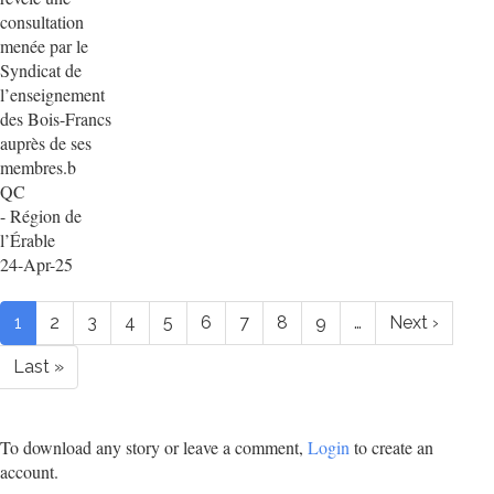
consultation
menée par le
Syndicat de
l’enseignement
des Bois-Francs
auprès de ses
membres.b
QC
- Région de
l’Érable
24-Apr-25
Pagination
Current
1
Page
2
Page
3
Page
4
Page
5
Page
6
Page
7
Page
8
Page
9
…
Next
Next ›
page
page
Last
Last »
page
To download any story or leave a comment,
Login
to create an
account.