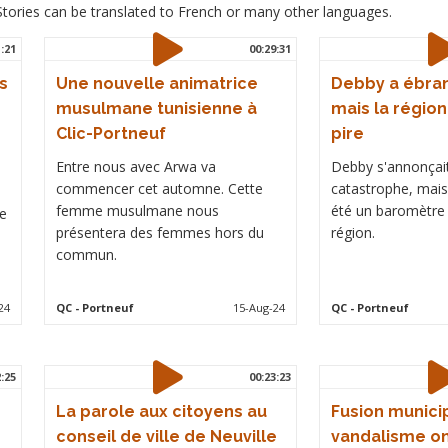
. Stories can be translated to French or many other languages.
1:21
00:29:31
s
Une nouvelle animatrice
Debby a ébran
musulmane tunisienne à
mais la région
Clic-Portneuf
pire
Entre nous avec Arwa va
Debby s'annonça
commencer cet automne. Cette
catastrophe, mais
femme musulmane nous
été un baromètre
de
présentera des femmes hors du
région.
commun.
24
QC
- Portneuf
15-Aug-24
QC
- Portneuf
2:25
00:23:23
La parole aux citoyens au
Fusion munici
conseil de ville de Neuville
vandalisme on