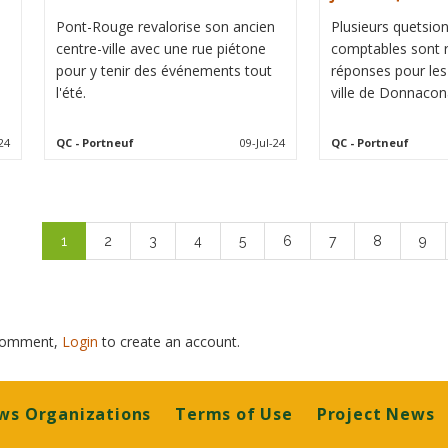
Pont-Rouge revalorise son ancien
Plusieurs quetsi
centre-ville avec une rue piétone
comptables sont 
pour y tenir des événements tout
réponses pour les
l'été.
ville de Donnacon
24
QC
- Portneuf
09-Jul-24
QC
- Portneuf
Pagination
Current
1
Page
2
Page
3
Page
4
Page
5
Page
6
Page
7
Page
8
Pag
9
page
 comment,
Login
to create an account.
ws Organizations
Terms of Use
Project News