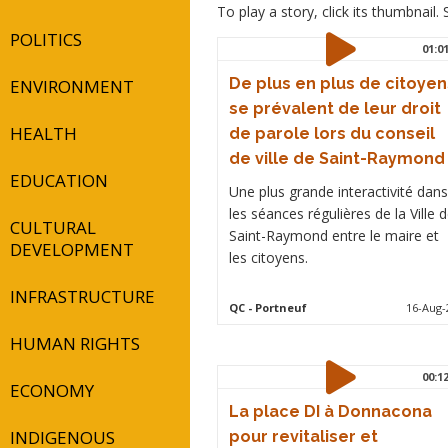
To play a story, click its thumbnail
POLITICS
01:0
De plus en plus de citoyen
ENVIRONMENT
se prévalent de leur droit
HEALTH
de parole lors du conseil
de ville de Saint-Raymond
EDUCATION
Une plus grande interactivité dans
les séances régulières de la Ville 
CULTURAL
Saint-Raymond entre le maire et
DEVELOPMENT
les citoyens.
INFRASTRUCTURE
QC
- Portneuf
16-Aug-
HUMAN RIGHTS
00:1
ECONOMY
La place DI à Donnacona
INDIGENOUS
pour revitaliser et