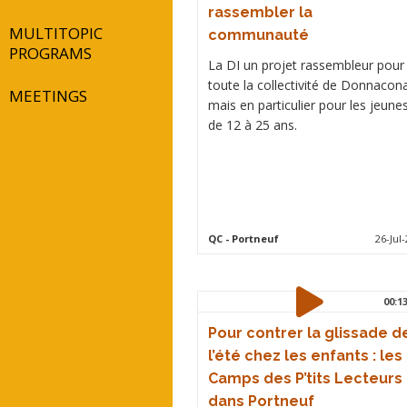
rassembler la
MULTITOPIC
communauté
PROGRAMS
La DI un projet rassembleur pour
toute la collectivité de Donnacon
MEETINGS
mais en particulier pour les jeune
de 12 à 25 ans.
QC
- Portneuf
26-Jul-
00:1
Pour contrer la glissade d
l’été chez les enfants : les
Camps des P’tits Lecteurs
dans Portneuf