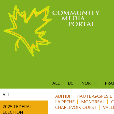
Skip
to
main
content
ALL
BC
NORTH
PRAI
ALL
ABITIBI
HAUTE-GASPÉSIE
LA PECHE
MONTREAL
C
2025 FEDERAL
CHARLEVOIX-OUEST
VALL
ELECTION