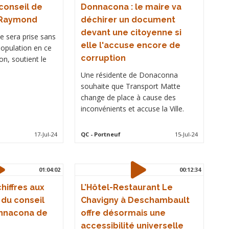
 conseil de
Donnacona : le maire va
t-Raymond
déchirer un document
devant une citoyenne si
e sera prise sans
elle l'accuse encore de
population en ce
corruption
ion, soutient le
Une résidente de Donaconna
souhaite que Transport Matte
change de place à cause des
inconvénients et accuse la Ville.
17-Jul-24
QC
- Portneuf
15-Jul-24
01:04:02
00:12:34
hiffres aux
L’Hôtel-Restaurant Le
du conseil
Chavigny à Deschambault
onnacona de
offre désormais une
accessibilité universelle