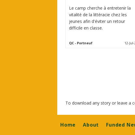
Le camp cherche à entretenir la
vitalité de la littéracie chez les
jeunes afin d'éviter un retour
difficile en classe.
QC
- Portneuf
12-Jul-
To download any story or leave a
Footer
Home
About
Funded Ne