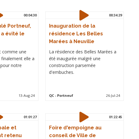
00:04:30
00:34:29
lé Portneuf,
Inauguration de la
 a évité le
résidence Les Belles
Marées à Neuville
it comme une
La résidence des Belles Marées a
 finalement elle a
été inaugurée malgré une
 pour notre
construction parsemée
d'embuches.
13-Aug-24
QC
- Portneuf
26-Jul-24
01:01:27
01:22:45
pale et
Foire d'empoigne au
t retenu
conseil de Ville de