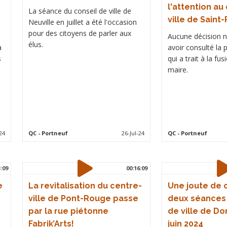
l'attention au
La séance du conseil de ville de
ville de Sain
Neuville en juillet a été l'occasion
pour des citoyens de parler aux
Aucune décision n
élus.
a
avoir consulté la 
s
qui a trait à la fus
maire.
24
QC
- Portneuf
26-Jul-24
QC
- Portneuf
3:09
00:16:09
e
La revitalisation du centre-
Une joute de c
ville de Pont-Rouge passe
deux séances 
par la rue piétonne
de ville de D
Fabrik’Arts!
juin 2024