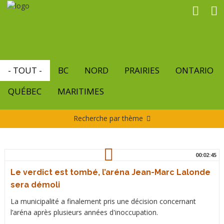
Aller
au
contenu
principal
- TOUT -
BC
NORD
PRAIRIES
ONTARIO
QUÉBEC
MARITIMES
Recherche par thème
00:02:45
Le verdict est tombé, l’aréna Jean-Marc Lalonde
sera démoli
La municipalité a finalement pris une décision concernant
l’aréna après plusieurs années d'inoccupation.