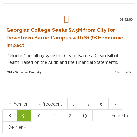
01:42:00
Georgian College Seeks $7.5M from City for
Downtown Barrie Campus with $1.7B Economic
Impact
Deloitte Consulting gave the City of Barrie a Clean Bill of
Health Based on the Audit and the Financial Statements.
ON
- Simcoe County
12-juin-25
Pagination
Première
« Premier
Page
‹ Précédent
…
Page
5
Page
6
Page
7
page
précédente
Page
8
Page
9
Page
10
Page
11
Page
12
Page
13
…
Page
Suivant ›
courante
suivante
Dernière
Dernier »
page