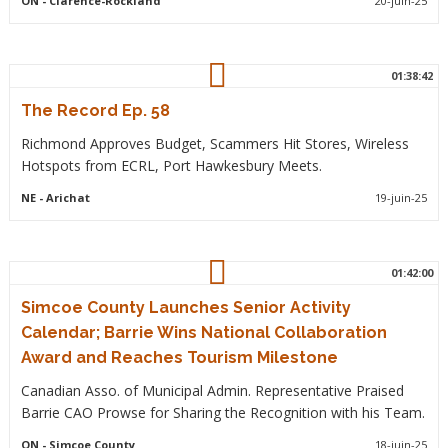
ON
- Clarence-Rockland
20-juin-25
01:38:42
The Record Ep. 58
Richmond Approves Budget, Scammers Hit Stores, Wireless
Hotspots from ECRL, Port Hawkesbury Meets.
NE
- Arichat
19-juin-25
01:42:00
Simcoe County Launches Senior Activity
Calendar; Barrie Wins National Collaboration
Award and Reaches Tourism Milestone
Canadian Asso. of Municipal Admin. Representative Praised
Barrie CAO Prowse for Sharing the Recognition with his Team.
ON
- Simcoe County
18-juin-25