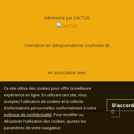
Administré par CACTUS
Formation en datajournalisme courtoisie de
en association avec
Ce site utilise des cookies pour offrir la meilleure
expérience en ligne. En utilisant ceci site, vous
acceptez l'utilisation de cookies et la collecte
D'accord
d'informations personnelles conformément à notre
Le contenu de ce site est sous licence
Creative Commons
politique de confidentialité
. Pour modifier ou
Attribution
désactiver l'utilisation des cookies, ajustez les
paramètres de votre navigateur.