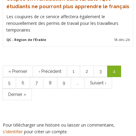
étudiants ne pourront plus apprendre le français
Les coupures de ce service affectera également le
renouvellement des permis de travail pour les travailleurs
temporaires
QC
- Région de l’Érable
18-déc-24
Pagination
Première
« Premier
Page
‹ Précédent
Page
1
Page
2
Page
3
Page
4
page
précédente
courante
Page
5
Page
6
Page
7
Page
8
Page
9
…
Page
Suivant ›
suivante
Dernière
Dernier »
page
Pour télécharger une histoire ou laisser un commentaire,
s'identifier
pour créer un compte.