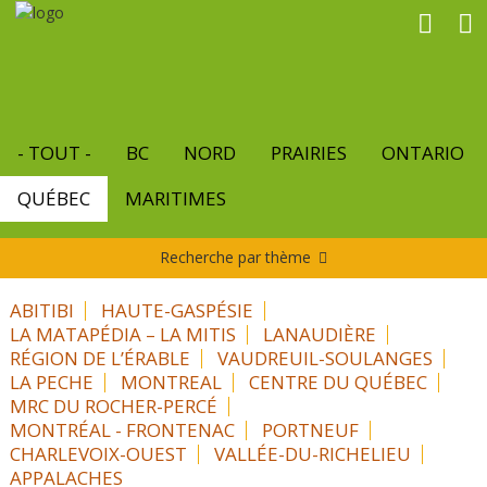
Aller
au
contenu
principal
- TOUT -
BC
NORD
PRAIRIES
ONTARIO
QUÉBEC
MARITIMES
Recherche par thème
ABITIBI
HAUTE-GASPÉSIE
LA MATAPÉDIA – LA MITIS
LANAUDIÈRE
RÉGION DE L’ÉRABLE
VAUDREUIL-SOULANGES
LA PECHE
MONTREAL
CENTRE DU QUÉBEC
MRC DU ROCHER-PERCÉ
MONTRÉAL - FRONTENAC
PORTNEUF
CHARLEVOIX-OUEST
VALLÉE-DU-RICHELIEU
APPALACHES