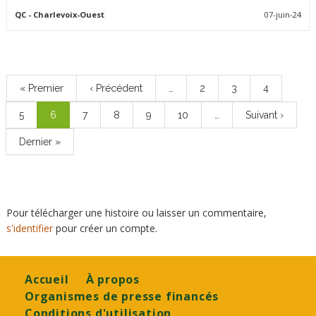
QC
- Charlevoix-Ouest
07-juin-24
Pagination
Première
« Premier
Page
‹ Précédent
…
Page
2
Page
3
Page
4
page
précédente
Page
5
Page
6
Page
7
Page
8
Page
9
Page
10
…
Page
Suivant ›
courante
suivante
Dernière
Dernier »
page
Pour télécharger une histoire ou laisser un commentaire,
s'identifier
pour créer un compte.
Footer
Accueil
À propos
Organismes de presse financés
Conditions d'utilisation