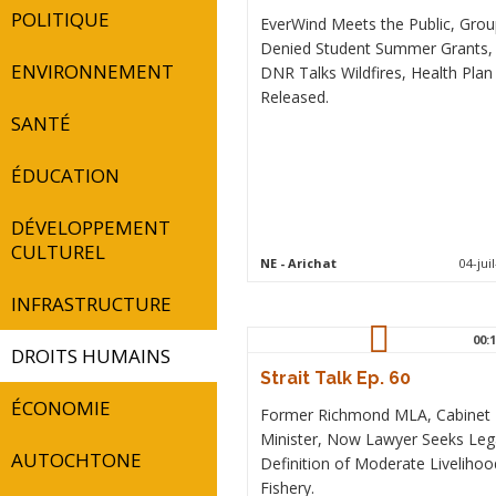
POLITIQUE
EverWind Meets the Public, Gro
Denied Student Summer Grants,
ENVIRONNEMENT
DNR Talks Wildfires, Health Plan
Released.
SANTÉ
ÉDUCATION
DÉVELOPPEMENT
CULTUREL
NE
- Arichat
04-jui
INFRASTRUCTURE
00:1
DROITS HUMAINS
Strait Talk Ep. 60
ÉCONOMIE
Former Richmond MLA, Cabinet
Minister, Now Lawyer Seeks Leg
AUTOCHTONE
Definition of Moderate Livelihoo
Fishery.