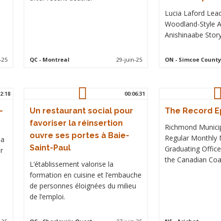
Lucia Laford Lea
Woodland-Style A
Anishinaabe Storyt
-25
QC
- Montreal
29-juin-25
ON
- Simcoe County
2:18
00:06:31
-
Un restaurant social pour
The Record Ep
favoriser la réinsertion
Richmond Municip
ouvre ses portes à Baie-
Regular Monthly 
 a
Saint-Paul
Graduating Offic
r
the Canadian Coa
L’établissement valorise la
formation en cuisine et l’embauche
de personnes éloignées du milieu
de l’emploi.