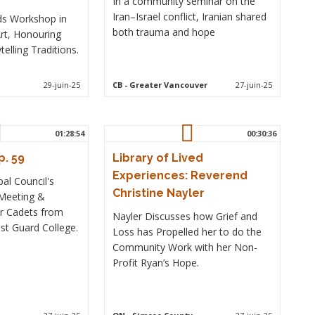
In a community seminar on the
Iran–Israel conflict, Iranian shared
ds Workshop in
both trauma and hope
rt, Honouring
elling Traditions.
29-juin-25
CB
- Greater Vancouver
27-juin-25
01:28:54
00:30:36
. 59
Library of Lived
Experiences: Reverend
al Council's
Christine Nayler
Meeting &
er Cadets from
Nayler Discusses how Grief and
st Guard College.
Loss has Propelled her to do the
Community Work with her Non-
Profit Ryan’s Hope.