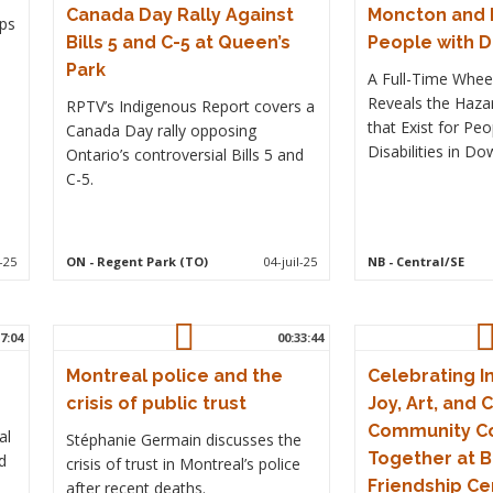
Canada Day Rally Against
Moncton and 
ups
Bills 5 and C-5 at Queen’s
People with Di
Park
A Full-Time Whee
Reveals the Haza
RPTV’s Indigenous Report covers a
that Exist for Peo
Canada Day rally opposing
Disabilities in 
Ontario’s controversial Bills 5 and
C-5.
l-25
ON
- Regent Park (TO)
04-juil-25
NB
- Central/SE
7:04
00:33:44
Montreal police and the
Celebrating 
crisis of public trust
Joy, Art, and 
Community 
al
Stéphanie Germain discusses the
Together at B
d
crisis of trust in Montreal’s police
Friendship Ce
after recent deaths.