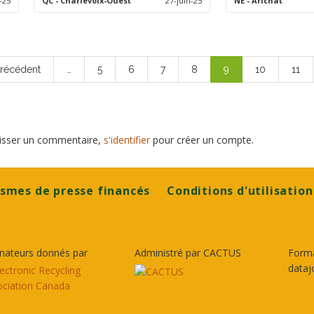
-25
QC
- Charlevoix-Ouest
27-juin-25
NE
- Arichat
ge
Précédent
…
Page
5
Page
6
Page
7
Page
8
Page
9
Page
10
Page
11
écédente
courante
laisser un commentaire,
s'identifier
pour créer un compte.
smes de presse financés
Conditions d'utilisation
nateurs donnés par
Administré par CACTUS
Form
dataj