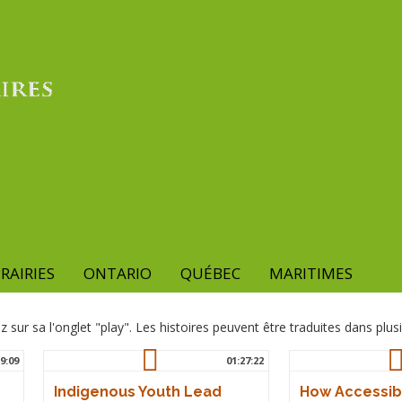
RAIRIES
ONTARIO
QUÉBEC
MARITIMES
z sur sa l'onglet "play". Les histoires peuvent être traduites dans plus
9:09
01:27:22
Indigenous Youth Lead
How Accessib