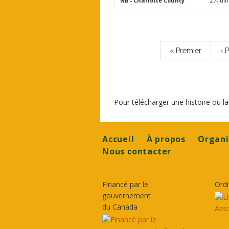
NB
- Charlotte County
27-juin
Pagination
Première
« Premier
Pa
‹ 
page
pr
Pour télécharger une histoire ou 
Footer
Accueil
À propos
Organi
Nous contacter
Financé par le
Ordi
gouvernement
du Canada