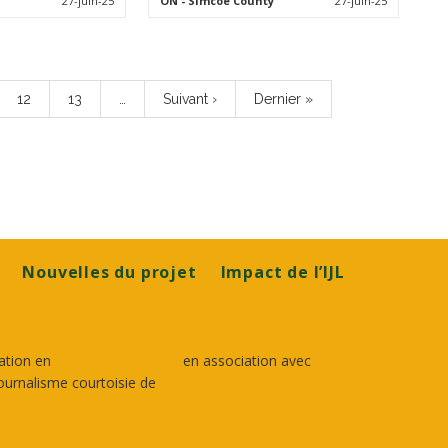
27-juin-25
ON
- Simcoe County
27-juin-25
Page
12
Page
13
…
Page
Suivant ›
Dernière
Dernier »
suivante
page
Nouvelles du projet
Impact de l’IJL
ation en
en association avec
ournalisme courtoisie de