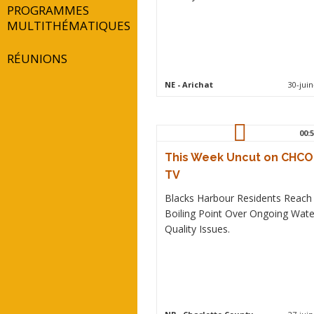
PROGRAMMES
MULTITHÉMATIQUES
RÉUNIONS
NE
- Arichat
30-juin
00:5
This Week Uncut on CHCO
TV
Blacks Harbour Residents Reach
Boiling Point Over Ongoing Wate
Quality Issues.