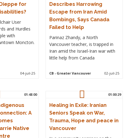
Dieppe for
Describes Harrowing
sabilities?
Escape from Iran Amid
Bombings, Says Canada
lchair User
Failed to Help
rds and Hurdles
ple with
Parinaz Zhandy, a North
Downtown Moncton.
Vancouver teacher, is trapped in
Iran amid the Israel-Iran war with
little help from Canada
04-juil-25
CB
- Greater Vancouver
02-juil-25
01:48:00
01:00:29
Indigenous
Healing in Exile: Iranian
Connection: A
Seniors Speak on War,
Comes
Trauma, Hope and peace in
arrie Native
Vancouver
ntre