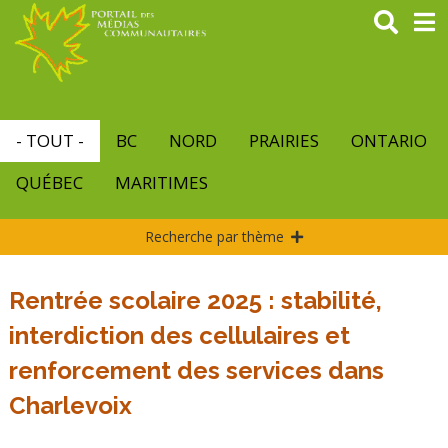
Aller
au
contenu
principal
- TOUT -
BC
NORD
PRAIRIES
ONTARIO
QUÉBEC
MARITIMES
Recherche par thème
Rentrée scolaire 2025 : stabilité,
interdiction des cellulaires et
renforcement des services dans
Charlevoix