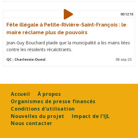
00:12:15
Fête illégale à Petite-Rivière-Saint-François : le
maire réclame plus de pouvoirs
Jean-Guy Bouchard plaide que la municipalité a les mains liées
contre les résidents récalcitrants.
QC
- Charlevoix-Ouest
08-sep-25
Footer
Accueil
À propos
Organismes de presse financés
Conditions d'utilisation
Nouvelles du projet
Impact de l’IJL
Nous contacter