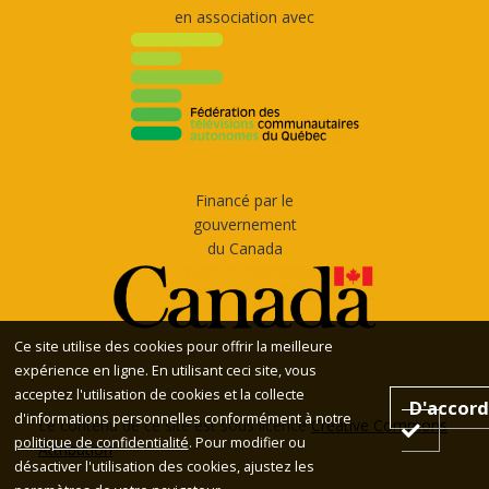
en association avec
Financé par le
gouvernement
du Canada
Ce site utilise des cookies pour offrir la meilleure
expérience en ligne. En utilisant ceci site, vous
acceptez l'utilisation de cookies et la collecte
D'accord
d'informations personnelles conformément à notre
Le contenu de ce site est sous licence
Creative Commons
politique de confidentialité
. Pour modifier ou
Attribution
désactiver l'utilisation des cookies, ajustez les