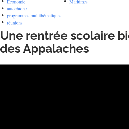
Économie
Maritimes
autochtone
programmes multithématiques
réunions
Une rentrée scolaire bi
des Appalaches