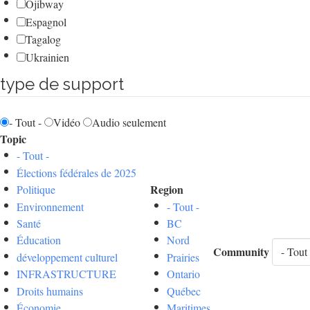
Ojibway
Espagnol
Tagalog
Ukrainien
type de support
- Tout -
Vidéo
Audio seulement
Topic
- Tout -
Élections fédérales de 2025
Region
Politique
Environnement
- Tout -
Santé
BC
Éducation
Nord
Community
développement culturel
Prairies
INFRASTRUCTURE
Ontario
Droits humains
Québec
Économie
Maritimes