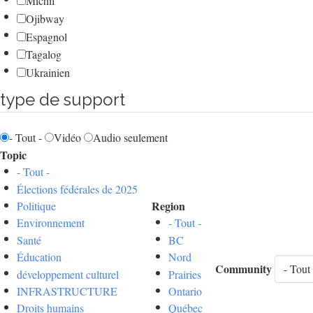
Michif
Ojibway
Espagnol
Tagalog
Ukrainien
type de support
- Tout -
Vidéo
Audio seulement
Topic
- Tout -
Élections fédérales de 2025
Region
Politique
Environnement
- Tout -
Santé
BC
Éducation
Nord
Community
développement culturel
Prairies
INFRASTRUCTURE
Ontario
Droits humains
Québec