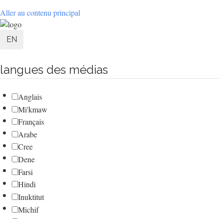
Aller au contenu principal
User
EN
account
langues des médias
menu
Anglais
Mi'kmaw
Français
Arabe
Cree
Dene
Farsi
Hindi
Inuktitut
Michif