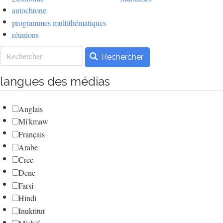
autochtone
programmes multithématiques
réunions
Rechercher
Rechercher
langues des médias
Anglais
Mi'kmaw
Français
Arabe
Cree
Dene
Farsi
Hindi
Inuktitut