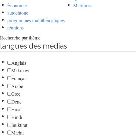
Économie
Maritimes
autochtone
programmes multithématiques
réunions
Recherche par thème
langues des médias
Anglais
Mi'kmaw
Français
Arabe
Cree
Dene
Farsi
Hindi
Inuktitut
Michif