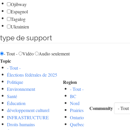
Ojibway
Espagnol
Tagalog
Ukrainien
type de support
- Tout -
Vidéo
Audio seulement
Topic
- Tout -
Élections fédérales de 2025
Region
Politique
Environnement
- Tout -
Santé
BC
Éducation
Nord
Community
développement culturel
Prairies
INFRASTRUCTURE
Ontario
Droits humains
Québec