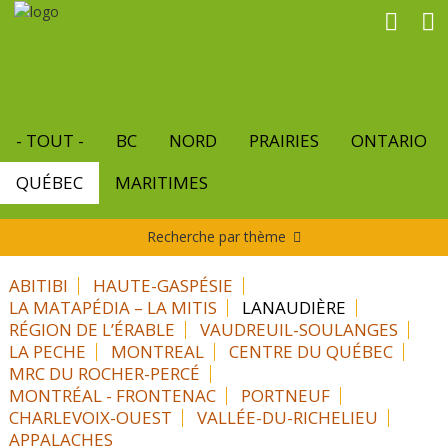
Aller
au
contenu
principal
- TOUT -
BC
NORD
PRAIRIES
ONTARIO
QUÉBEC
MARITIMES
Recherche par thème
ABITIBI
HAUTE-GASPÉSIE
LA MATAPÉDIA – LA MITIS
LANAUDIÈRE
RÉGION DE L’ÉRABLE
VAUDREUIL-SOULANGES
LA PECHE
MONTREAL
CENTRE DU QUÉBEC
MRC DU ROCHER-PERCÉ
MONTRÉAL - FRONTENAC
PORTNEUF
CHARLEVOIX-OUEST
VALLÉE-DU-RICHELIEU
APPALACHES