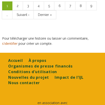
Page
1
Page
2
Page
3
Page
4
Page
5
Page
6
Page
7
Page
8
Page
9
courante
…
Page
Suivant ›
Dernière
Dernier »
suivante
page
Pour télécharger une histoire ou laisser un commentaire,
s'identifier
pour créer un compte.
Footer
Accueil
À propos
Organismes de presse financés
Conditions d'utilisation
Nouvelles du projet
Impact de l’IJL
Nous contacter
en association avec