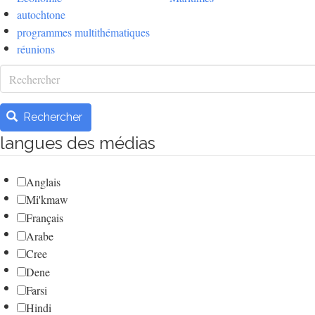
autochtone
programmes multithématiques
réunions
Rechercher
Rechercher
langues des médias
Anglais
Mi'kmaw
Français
Arabe
Cree
Dene
Farsi
Hindi