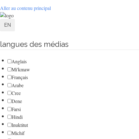
Aller au contenu principal
User
EN
account
langues des médias
menu
Anglais
Mi'kmaw
Français
Arabe
Cree
Dene
Farsi
Hindi
Inuktitut
Michif