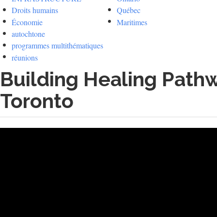
Droits humains
Québec
Économie
Maritimes
autochtone
programmes multithématiques
réunions
Building Healing Pathwa
Toronto