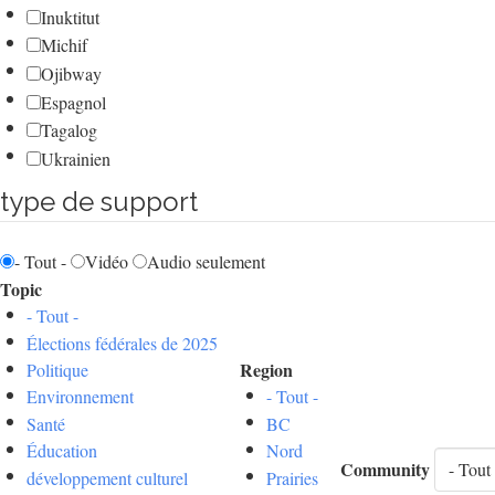
Inuktitut
Michif
Ojibway
Espagnol
Tagalog
Ukrainien
type de support
- Tout -
Vidéo
Audio seulement
Topic
- Tout -
Élections fédérales de 2025
Region
Politique
Environnement
- Tout -
Santé
BC
Éducation
Nord
Community
développement culturel
Prairies