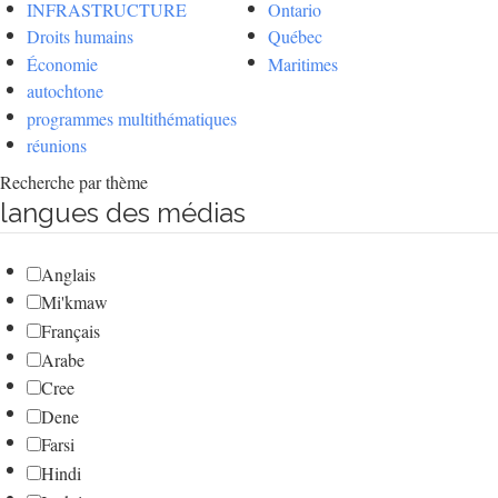
INFRASTRUCTURE
Ontario
Droits humains
Québec
Économie
Maritimes
autochtone
programmes multithématiques
réunions
Recherche par thème
langues des médias
Anglais
Mi'kmaw
Français
Arabe
Cree
Dene
Farsi
Hindi