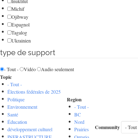
Inuktitut
Michif
Ojibway
Espagnol
Tagalog
Ukrainien
type de support
- Tout -
Vidéo
Audio seulement
Topic
- Tout -
Élections fédérales de 2025
Region
Politique
Environnement
- Tout -
Santé
BC
Éducation
Nord
Community
développement culturel
Prairies
INFRASTRUCTURE
Ontario