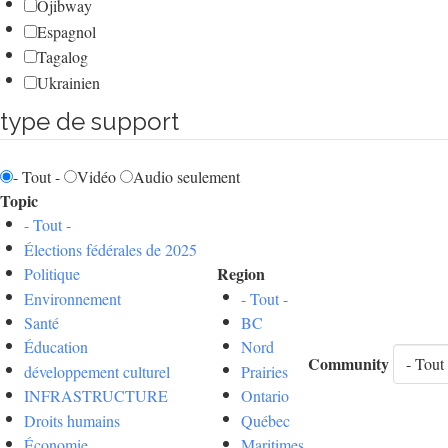
Ojibway
Espagnol
Tagalog
Ukrainien
type de support
- Tout -
Vidéo
Audio seulement
Topic
- Tout -
Élections fédérales de 2025
Region
Politique
Environnement
- Tout -
Santé
BC
Éducation
Nord
Community
développement culturel
Prairies
INFRASTRUCTURE
Ontario
Droits humains
Québec
Économie
Maritimes