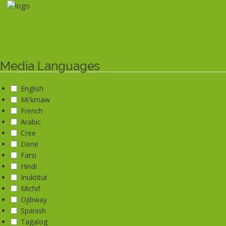
Skip
to
main
content
Media Languages
English
Mi'kmaw
French
Arabic
Cree
Dene
Farsi
Hindi
Inuktitut
Michif
Ojibway
Spanish
Tagalog