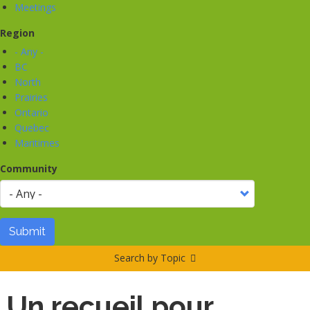
Meetings
Region
- Any -
BC
North
Prairies
Ontario
Quebec
Maritimes
Community
Submit
Search by Topic
Un recueil pour