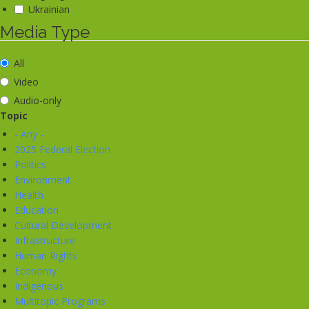
Ukrainian
Media Type
All
Video
Audio-only
Topic
- Any -
2025 Federal Election
Politics
Environment
Health
Education
Cultural Development
Infrastructure
Human Rights
Economy
Indigenous
Multitopic Programs