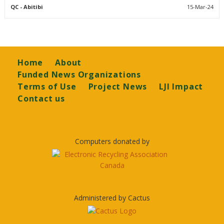
QC
- Abitibi
15-Mar-24
Footer
Home
About
Funded News Organizations
Terms of Use
Project News
LJI Impact
Contact us
Computers donated by
Administered by Cactus