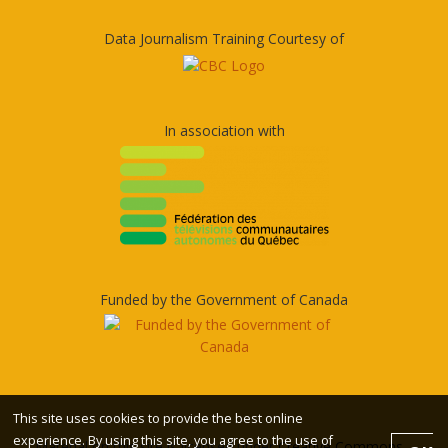
Data Journalism Training Courtesy of
In association with
Funded by the Government of Canada
This site uses cookies to provide the best online
experience. By using this site, you agree to the use of
Material on this site is licensed under
Creative Commons