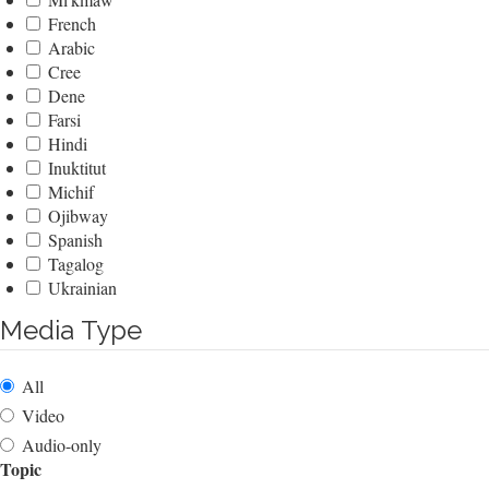
French
Arabic
Cree
Dene
Farsi
Hindi
Inuktitut
Michif
Ojibway
Spanish
Tagalog
Ukrainian
Media Type
All
Video
Audio-only
Topic