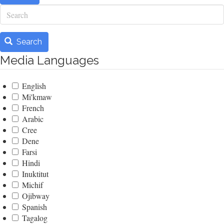
Search
Search
Media Languages
English
Mi'kmaw
French
Arabic
Cree
Dene
Farsi
Hindi
Inuktitut
Michif
Ojibway
Spanish
Tagalog