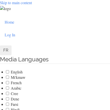
Skip to main content
User
Home
account
menu
Log In
FR
Media Languages
English
Mi'kmaw
French
Arabic
Cree
Dene
Farsi
Hindi