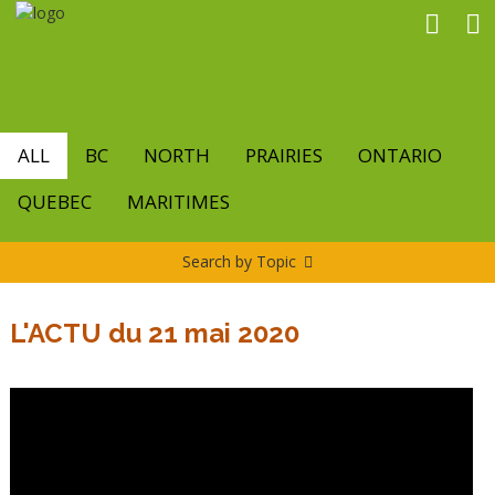
Skip
to
main
content
ALL
BC
NORTH
PRAIRIES
ONTARIO
QUEBEC
MARITIMES
Search by Topic
L'ACTU du 21 mai 2020