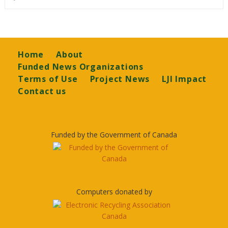
Footer
Home
About
Funded News Organizations
Terms of Use
Project News
LJI Impact
Contact us
Funded by the Government of Canada
Computers donated by