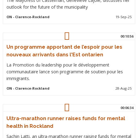
The Mayoress of Casselman, Geneviève Lajoie, discusses her
outlook for the future of the municipality
ON
- Clarence-Rockland
19-Sep-25
00:10:56
Un programme apportant de l’espoir pour les
nouveaux arrivants dans l'Est ontarien
La Promotion du leadership pour le développement
communautaire lance son programme de soutien pour les
immigrants.
ON
- Clarence-Rockland
28-Aug-25
00:06:34
Ultra-marathon runner raises funds for mental
health in Rockland
Sachin Latti, an ultra-marathon runner raising funds for mental