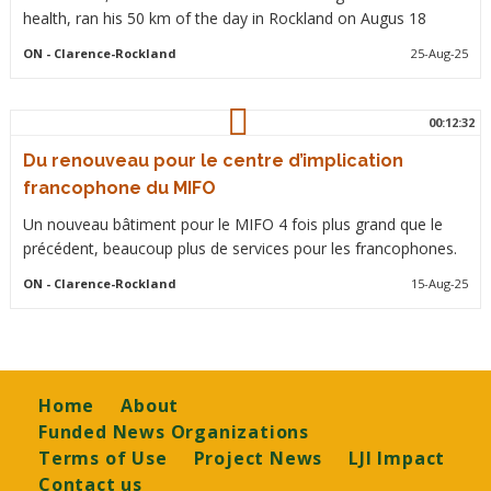
health, ran his 50 km of the day in Rockland on Augus 18
ON
- Clarence-Rockland
25-Aug-25
00:12:32
Du renouveau pour le centre d’implication
francophone du MIFO
Un nouveau bâtiment pour le MIFO 4 fois plus grand que le
précédent, beaucoup plus de services pour les francophones.
ON
- Clarence-Rockland
15-Aug-25
Footer
Home
About
Funded News Organizations
Terms of Use
Project News
LJI Impact
Contact us