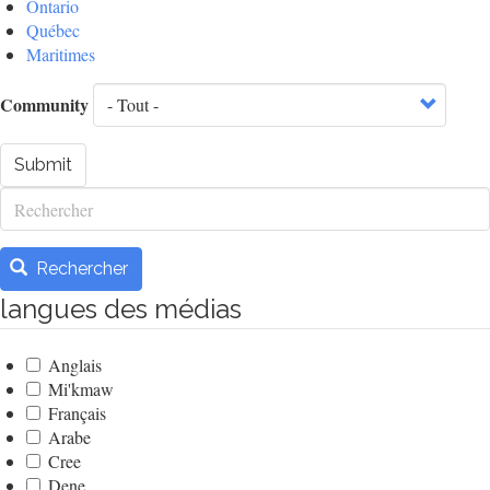
Ontario
Québec
Maritimes
Community
Submit
Rechercher
Rechercher
langues des médias
Anglais
Mi'kmaw
Français
Arabe
Cree
Dene