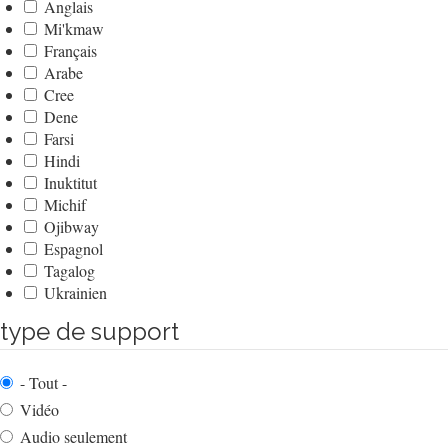
Anglais
Mi'kmaw
Français
Arabe
Cree
Dene
Farsi
Hindi
Inuktitut
Michif
Ojibway
Espagnol
Tagalog
Ukrainien
type de support
- Tout -
Vidéo
Audio seulement