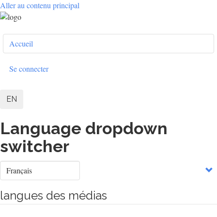
Aller au contenu principal
User
Accueil
account
menu
Se connecter
EN
Language dropdown
switcher
Select
your
language
langues des médias