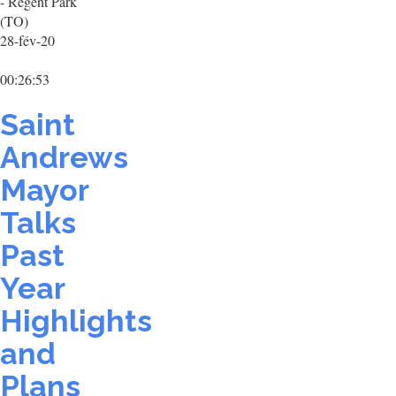
- Regent Park
(TO)
28-fév-20
00:26:53
Saint
Andrews
Mayor
Talks
Past
Year
Highlights
and
Plans