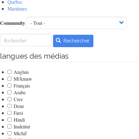
Québec
Maritimes
Community
Rechercher
Rechercher
langues des médias
Anglais
Mi'kmaw
Français
Arabe
Cree
Dene
Farsi
Hindi
Inuktitut
Michif