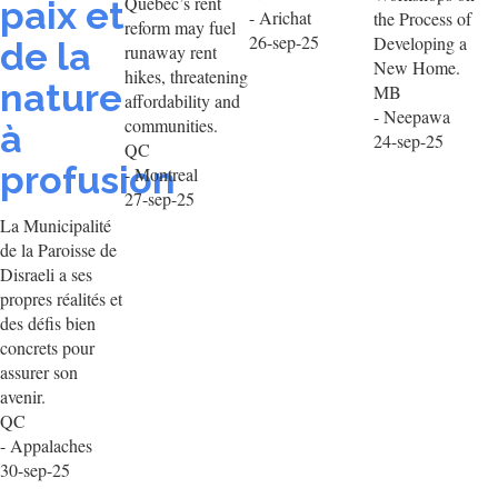
Quebec’s rent
paix et
- Arichat
the Process of
reform may fuel
26-sep-25
Developing a
de la
runaway rent
New Home.
hikes, threatening
nature
MB
affordability and
- Neepawa
communities.
à
24-sep-25
QC
profusion
- Montreal
27-sep-25
La Municipalité
de la Paroisse de
Disraeli a ses
propres réalités et
des défis bien
concrets pour
assurer son
avenir.
QC
- Appalaches
30-sep-25