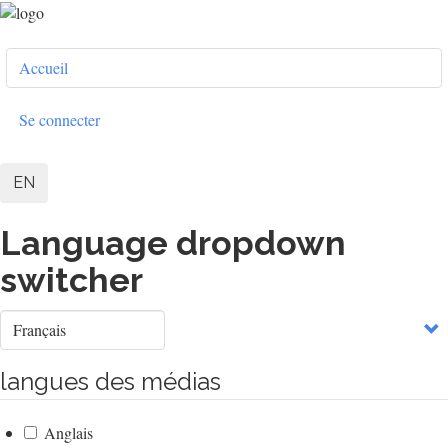
Aller
au
User
contenu
Accueil
principal
account
menu
Se connecter
EN
Language dropdown
switcher
Select
your
language
langues des médias
Anglais