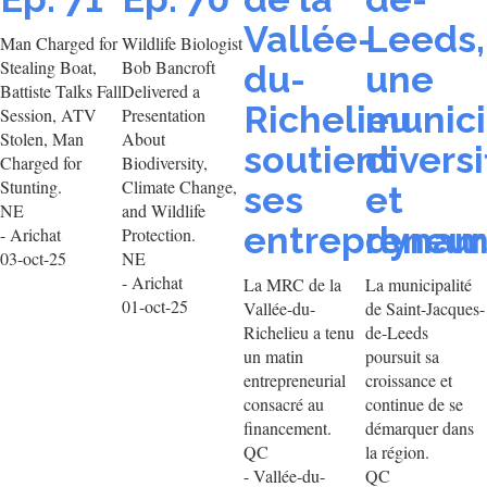
Vallée-
Leeds,
Man Charged for
Wildlife Biologist
Stealing Boat,
Bob Bancroft
du-
une
Battiste Talks Fall
Delivered a
Richelieu
munici
Session, ATV
Presentation
Stolen, Man
About
soutient
diversi
Charged for
Biodiversity,
Stunting.
Climate Change,
ses
et
NE
and Wildlife
entrepreneur
dynam
- Arichat
Protection.
03-oct-25
NE
- Arichat
La MRC de la
La municipalité
01-oct-25
Vallée-du-
de Saint-Jacques-
Richelieu a tenu
de-Leeds
un matin
poursuit sa
entrepreneurial
croissance et
consacré au
continue de se
financement.
démarquer dans
QC
la région.
- Vallée-du-
QC