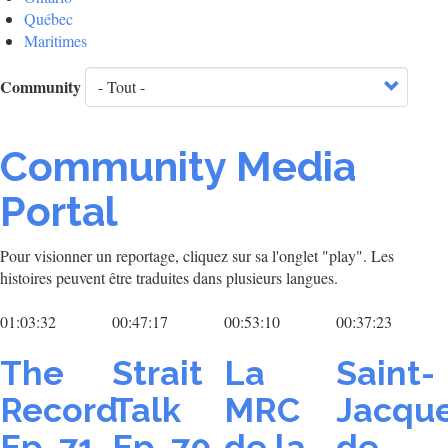
Québec
Maritimes
Community
Community Media
Portal
Pour visionner un reportage, cliquez sur sa l'onglet "play". Les
histoires peuvent être traduites dans plusieurs langues.
01:03:32
00:47:17
00:53:10
00:37:23
The
Strait
La
Saint-
Record
Talk
MRC
Jacqu
Ep. 71
Ep. 70
de la
de-