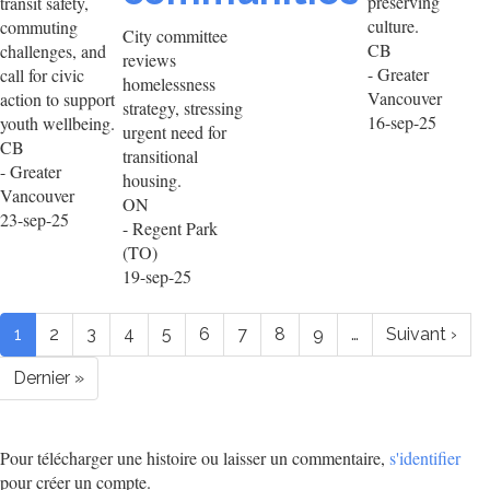
preserving
transit safety,
culture.
commuting
City committee
CB
challenges, and
reviews
- Greater
call for civic
homelessness
Vancouver
action to support
strategy, stressing
16-sep-25
youth wellbeing.
urgent need for
CB
transitional
- Greater
housing.
Vancouver
ON
23-sep-25
- Regent Park
(TO)
19-sep-25
Pagination
Page
1
Page
2
Page
3
Page
4
Page
5
Page
6
Page
7
Page
8
Page
9
…
Page
Suivant ›
courante
suivante
Dernière
Dernier »
page
Pour télécharger une histoire ou laisser un commentaire,
s'identifier
pour créer un compte.