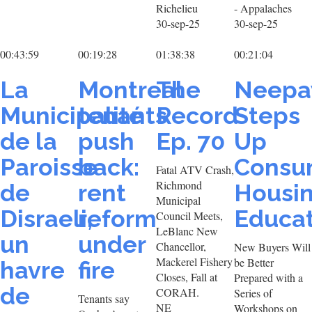
Richelieu
- Appalaches
30-sep-25
30-sep-25
00:43:59
00:19:28
01:38:38
00:21:04
La
Montreal
The
Neep
Municipalité
tenants
Record
Steps
de la
push
Ep. 70
Up
Paroisse
back:
Consu
Fatal ATV Crash,
Richmond
de
rent
Housi
Municipal
Disraeli,
reform
Educat
Council Meets,
LeBlanc New
un
under
Chancellor,
New Buyers Will
Mackerel Fishery
be Better
havre
fire
Closes, Fall at
Prepared with a
de
CORAH.
Series of
Tenants say
NE
Workshops on