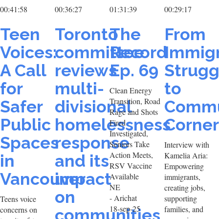
00:41:58
00:36:27
01:31:39
00:29:17
Teen
Toronto
The
From
Voices:
committee
Record
Immig
A Call
reviews
Ep. 69
Strugg
for
multi-
to
Clean Energy
Transition, Road
Safer
divisional
Commu
Rage and Shots
Public
homelessness
Corne
Fired
Investigated,
Spaces
response
Seniors Take
Interview with
Action Meets,
Kamelia Aria:
in
and its
RSV Vaccine
Empowering
Vancouver
impact
Available
immigrants,
NE
creating jobs,
on
- Arichat
supporting
Teens voice
18-sep-25
families, and
concerns on
communities