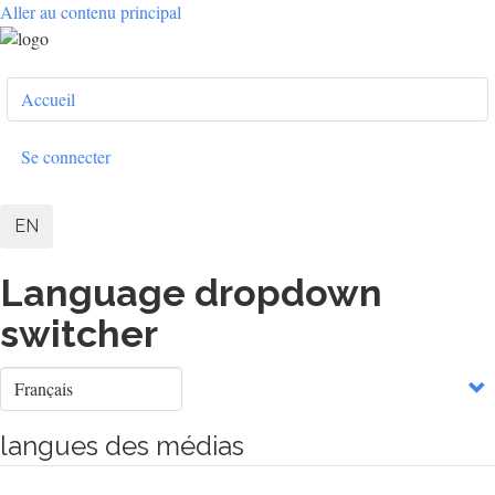
Aller au contenu principal
User
Accueil
account
menu
Se connecter
EN
Language dropdown
switcher
Select
your
language
langues des médias