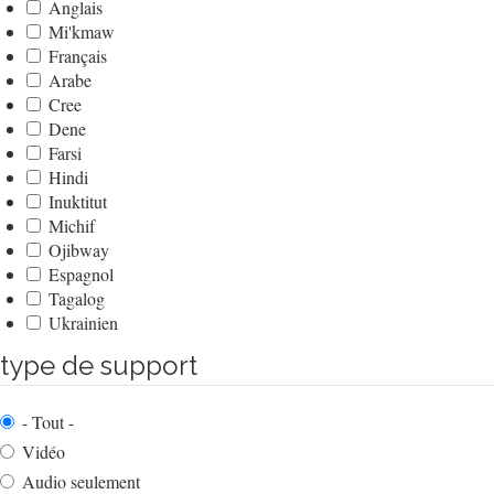
Anglais
Mi'kmaw
Français
Arabe
Cree
Dene
Farsi
Hindi
Inuktitut
Michif
Ojibway
Espagnol
Tagalog
Ukrainien
type de support
- Tout -
Vidéo
Audio seulement