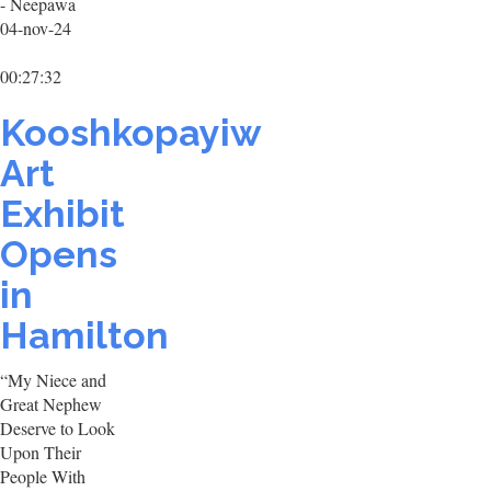
- Neepawa
04-nov-24
00:27:32
Kooshkopayiw
Art
Exhibit
Opens
in
Hamilton
“My Niece and
Great Nephew
Deserve to Look
Upon Their
People With