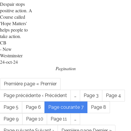
Despair stops
positive action. A
Course called
'Hope Matters'
helps people to
take action.
CB
- New
Westminster
24-oct-24
Pagination
Première page
« Premier
Page précédente
‹ Précédent
…
Page
3
Page
4
Page
5
Page
6
Page courante
7
Page
8
Page
9
Page
10
Page
11
…
Page suivante
Suivant ›
Dernière page
Dernier »