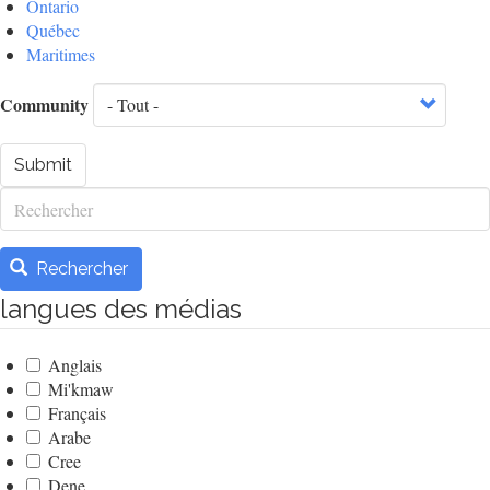
Ontario
Québec
Maritimes
Community
Submit
Rechercher
Rechercher
langues des médias
Anglais
Mi'kmaw
Français
Arabe
Cree
Dene