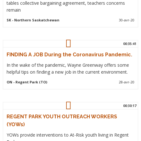
tables collective bargaining agreement, teachers concerns
remain
SK
- Northern Saskatchewan
30-avr-20
00:35:41
FINDING A JOB During the Coronavirus Pandemic.
In the wake of the pandemic, Wayne Greenway offers some
helpful tips on finding a new job in the current environment.
ON
- Regent Park (TO)
28-avr-20
00:30:17
REGENT PARK YOUTH OUTREACH WORKERS
(YOWs)
YOWs provide interventions to At-Risk youth living in Regent