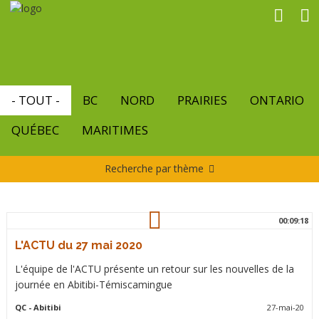
Aller
au
contenu
principal
- TOUT -
BC
NORD
PRAIRIES
ONTARIO
QUÉBEC
MARITIMES
Recherche par thème
00:09:18
L'ACTU du 27 mai 2020
L'équipe de l'ACTU présente un retour sur les nouvelles de la
journée en Abitibi-Témiscamingue
QC
- Abitibi
27-mai-20