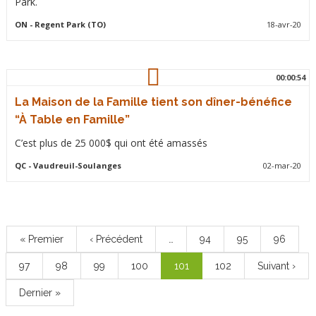
Park.
ON
- Regent Park (TO)
18-avr-20
00:00:54
La Maison de la Famille tient son dîner-bénéfice
“À Table en Famille”
C’est plus de 25 000$ qui ont été amassés
QC
- Vaudreuil-Soulanges
02-mar-20
Pagination
Première
« Premier
Page
‹ Précédent
…
Page
94
Page
95
Page
96
page
précédente
Page
97
Page
98
Page
99
Page
100
Page
101
Page
102
Page
Suivant ›
courante
suivante
Dernière
Dernier »
page