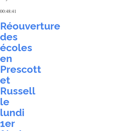
00:48:41
Réouverture
des
écoles
en
Prescott
et
Russell
le
lundi
1er