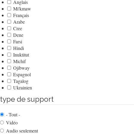
Anglais
Mi'kmaw
Français
Arabe
Cree
Dene
Farsi
Hindi
Inuktitut
Michif
Ojibway
Espagnol
Tagalog
Ukrainien
type de support
- Tout -
Vidéo
Audio seulement