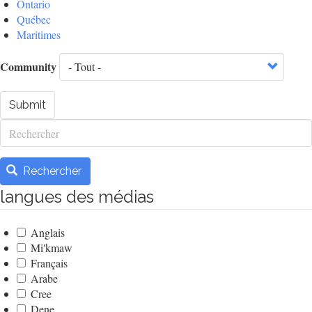
Ontario
Québec
Maritimes
Community
Submit
Rechercher
Rechercher
langues des médias
Anglais
Mi'kmaw
Français
Arabe
Cree
Dene