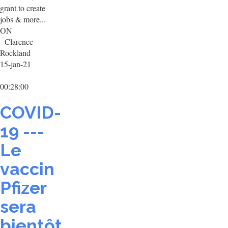
grant to create
jobs & more...
ON
- Clarence-
Rockland
15-jan-21
00:28:00
COVID-
19 ---
Le
vaccin
Pfizer
sera
bientôt