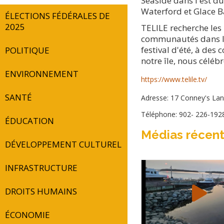
Seaside dans l'est d
Waterford et Glace Ba
ÉLECTIONS FÉDÉRALES DE
2025
TELILE recherche les 
communautés dans l'h
festival d'été, à de
POLITIQUE
notre île, nous céléb
ENVIRONNEMENT
https://www.telile.tv/
SANTÉ
Adresse: 17 Conney's Lan
Téléphone: 902- 226-192
ÉDUCATION
Médias récen
DÉVELOPPEMENT CULTUREL
INFRASTRUCTURE
DROITS HUMAINS
ÉCONOMIE