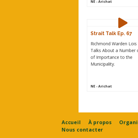
NE
- Arichat
Strait Talk Ep. 67
Richmond Warden Lois 
Talks About a Number o
of Importance to the
Municipality.
NE
- Arichat
Footer
Accueil
À propos
Organi
Nous contacter