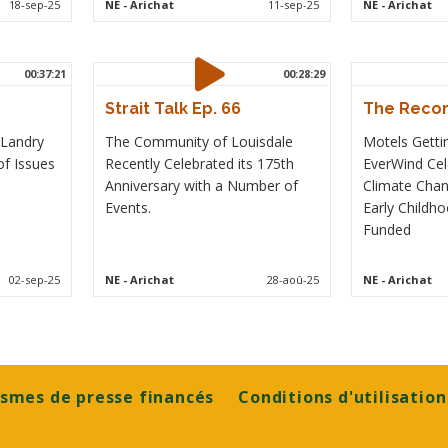
18-sep-25
NE
- Arichat
11-sep-25
NE
- Arichat
00:37:21
00:28:29
Strait Talk Ep. 66
The Recor
Landry
The Community of Louisdale
Motels Getti
f Issues
Recently Celebrated its 175th
EverWind Ce
Anniversary with a Number of
Climate Chan
Events.
Early Childh
Funded
02-sep-25
NE
- Arichat
28-aoû-25
NE
- Arichat
smes de presse financés
Conditions d'utilisation