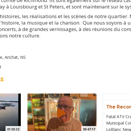
u comté de Richmond. Ils sont également sur le réseau câb
y à Louisbourg et St Peters, et sont maintenant sur le sys
histoires, les réalisations et les scènes de notre quarti
istoire, la musique et la chanson. Que nous soyons à u
s concerts, à de grandes vernissages, à des réunions du c
rons notre culture.
e, Arichat, NS
8
ts
The Recor
Fatal ATV Cr
Municipal Co
LeBlanc New 
01:03:32
00:47:17