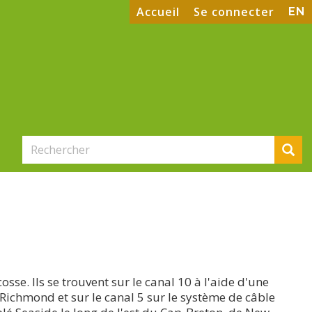
User
Accueil
Se connecter
EN
account
menu
Rechercher
R
se. Ils se trouvent sur le canal 10 à l'aide d'une
 Richmond et sur le canal 5 sur le système de câble