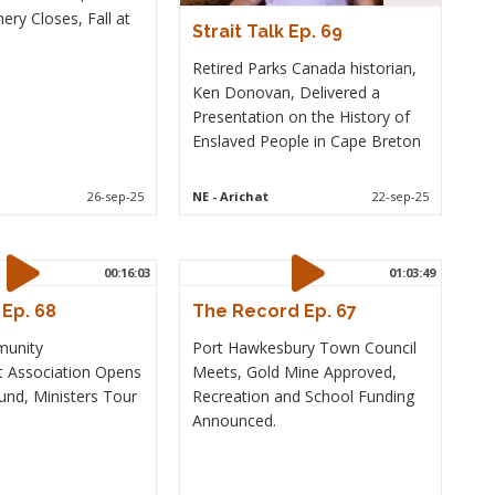
ery Closes, Fall at
Strait Talk Ep. 69
Retired Parks Canada historian,
Ken Donovan, Delivered a
Presentation on the History of
Enslaved People in Cape Breton
26-sep-25
NE
- Arichat
22-sep-25
00:16:03
01:03:49
 Ep. 68
The Record Ep. 67
munity
Port Hawkesbury Town Council
 Association Opens
Meets, Gold Mine Approved,
nd, Ministers Tour
Recreation and School Funding
Announced.