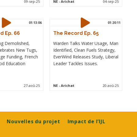
09-sep-25
NE
- Arichat
04-sep-25
01:13:06
01:20:11
d Ep. 66
The Record Ep. 65
ng Demolished,
Warden Talks Water Usage, Man
lebrates New Tugs,
Identified, Clean Fuels Strategy,
ge Funding, French
EverWind Releases Study, Liberal
ood Education
Leader Tackles Issues.
27-aoû-25
NE
- Arichat
20-aoû-25
Nouvelles du projet
Impact de l’IJL