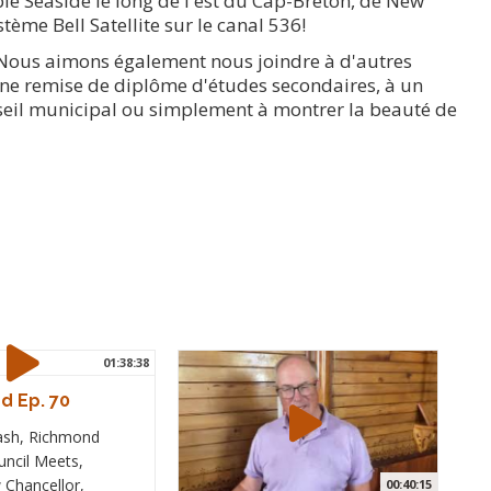
lé Seaside le long de l'est du Cap-Breton, de New
tème Bell Satellite sur le canal 536!
er. Nous aimons également nous joindre à d'autres
ne remise de diplôme d'études secondaires, à un
onseil municipal ou simplement à montrer la beauté de
01:38:38
d Ep. 70
ash, Richmond
uncil Meets,
Chancellor,
00:40:15