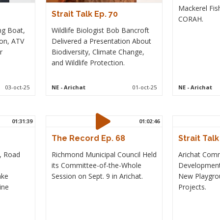
Mackerel Fish
Strait Talk Ep. 70
CORAH.
ng Boat,
Wildlife Biologist Bob Bancroft
ion, ATV
Delivered a Presentation About
r
Biodiversity, Climate Change,
and Wildlife Protection.
03-oct-25
NE
- Arichat
01-oct-25
NE
- Arichat
01:31:39
01:02:46
The Record Ep. 68
Strait Talk
n, Road
Richmond Municipal Council Held
Arichat Com
its Committee-of-the-Whole
Development
ake
Session on Sept. 9 in Arichat.
New Playgrou
ine
Projects.