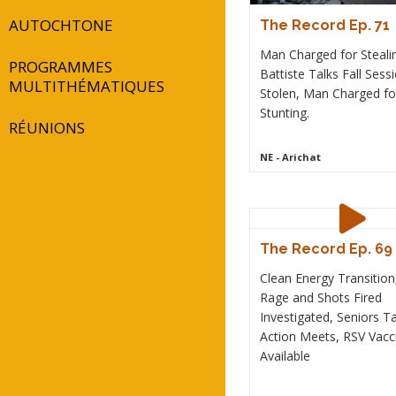
AUTOCHTONE
The Record Ep. 71
Man Charged for Steali
PROGRAMMES
Battiste Talks Fall Sess
MULTITHÉMATIQUES
Stolen, Man Charged fo
Stunting.
RÉUNIONS
NE
- Arichat
The Record Ep. 69
Clean Energy Transitio
Rage and Shots Fired
Investigated, Seniors T
Action Meets, RSV Vacc
Available