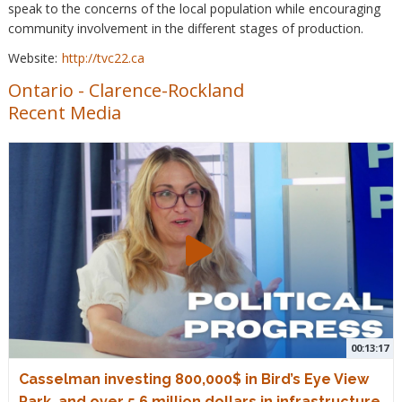
speak to the concerns of the local population while encouraging
community involvement in the different stages of production.
Website:
http://tvc22.ca
Ontario
-
Clarence-Rockland
Recent Media
00:13:17
Casselman investing 800,000$ in Bird’s Eye View
Park, and over 5.6 million dollars in infrastructure