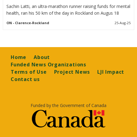
Sachin Latti, an ultra-marathon runner raising funds for mental
health, ran his 50 km of the day in Rockland on Augus 18
ON
- Clarence-Rockland
25-Aug-25
Footer
Home
About
Funded News Organizations
Terms of Use
Project News
LJI Impact
Contact us
Funded by the Government of Canada