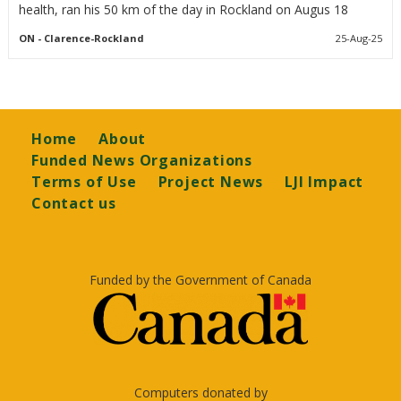
health, ran his 50 km of the day in Rockland on Augus 18
ON
- Clarence-Rockland
25-Aug-25
Footer
Home
About
Funded News Organizations
Terms of Use
Project News
LJI Impact
Contact us
Funded by the Government of Canada
Computers donated by