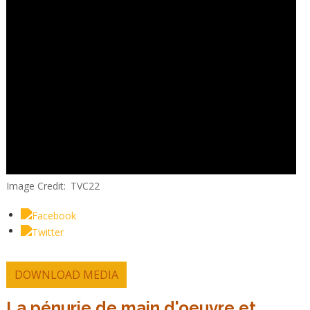
Image Credit
TVC22
DOWNLOAD MEDIA
La pénurie de main d'oeuvre et