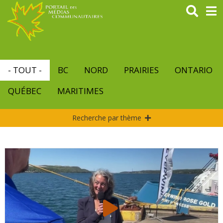
Aller
au
contenu
principal
- TOUT -
BC
NORD
PRAIRIES
ONTARIO
QUÉBEC
MARITIMES
Recherche par thème