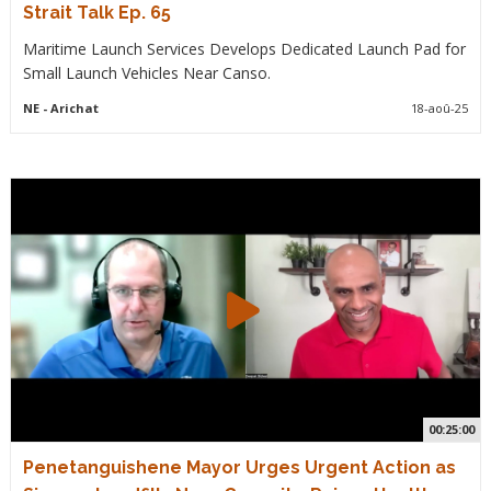
Strait Talk Ep. 65
Maritime Launch Services Develops Dedicated Launch Pad for
Small Launch Vehicles Near Canso.
NE
- Arichat
18-aoû-25
00:25:00
Penetanguishene Mayor Urges Urgent Action as