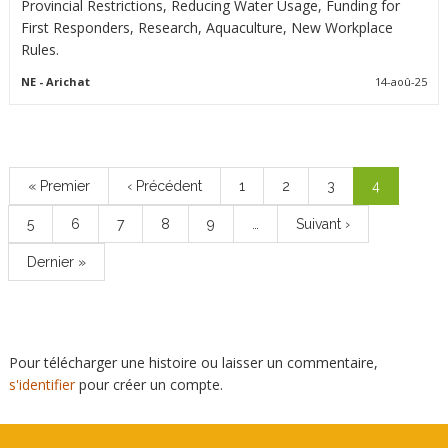
Provincial Restrictions, Reducing Water Usage, Funding for
First Responders, Research, Aquaculture, New Workplace
Rules.
NE
- Arichat
14-aoû-25
Pagination
Première
« Premier
Page
‹ Précédent
Page
1
Page
2
Page
3
Page
4
page
précédente
courante
Page
5
Page
6
Page
7
Page
8
Page
9
…
Page
Suivant ›
suivante
Dernière
Dernier »
page
Pour télécharger une histoire ou laisser un commentaire,
s'identifier
pour créer un compte.