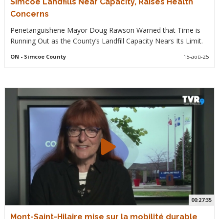
Simcoe Landfills Near Capacity, Raises Health
Concerns
Penetanguishene Mayor Doug Rawson Warned that Time is
Running Out as the County’s Landfill Capacity Nears Its Limit.
ON
- Simcoe County
15-aoû-25
00:27:35
Mont-Saint-Hilaire mise sur la mobilité durable