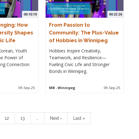
00:10:19
00:23:26
nging: How
From Passion to
rsity Shapes
Community: The Plus-Value
ic Life
of Hobbies in Winnipeg
Korean, Youth
Hobbies Inspire Creativity,
the Power of
Teamwork, and Resilience—
ing Connection
Fueling Civic Life and Stronger
Bonds in Winnipeg.
09-Sep-25
MB
- Winnipeg
09-Sep-25
Page
12
Page
13
…
Next
Next ›
Last
Last »
page
page