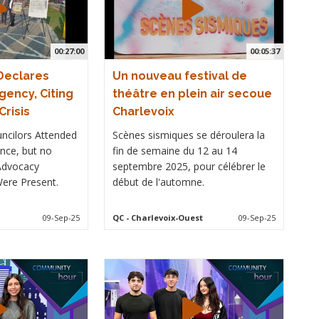
00:27:00
00:05:37
 Declares
Un nouveau festival de
gency, Citing
théâtre en plein air secoue
risis
Charlevoix
uncilors Attended
Scènes sismiques se déroulera la
nce, but no
fin de semaine du 12 au 14
 Advocacy
septembre 2025, pour célébrer le
ere Present.
début de l'automne.
09-Sep-25
QC
- Charlevoix-Ouest
09-Sep-25