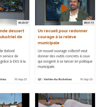
00:28:07
00:51:11
ande dessert
Un recueil pour redonner
ndustriel de
courage à la relève
municipale
de Beloeil
Un nouvel ouvrage collectif veut
un service de
donner des outils concrets à ceux
f grâce à EXO à la
qui songent à se lancer en politique
municipale.
elieu
10-Sep-25
QC
- Vallée-du-Richelieu
10-Sep-25