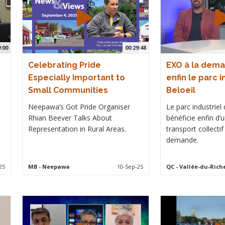
9:00
00:29:48
Celebrating Pride
EXO à la dem
Especially Important to
enfin le parc i
Small Communities
Beloeil
Neepawa’s Got Pride Organiser
Le parc industriel 
Rhian Beever Talks About
bénéficie enfin d’
Representation in Rural Areas.
transport collecti
demande.
25
MB
- Neepawa
10-Sep-25
QC
- Vallée-du-Rich