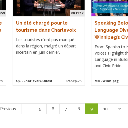
0:59
00:11:17
e
Un été chargé pour le
Speaking Belo
e
tourisme dans Charlevoix
Language Dive
Winnipeg’s Civ
Les touristes n’ont pas manqué
dans la région, malgré un départ
From Spanish to 
incertain en juin dernier.
Voices Highlight 
Language in Build
and Civic Pride.
25
QC
- Charlevoix-Ouest
09-Sep-25
MB
- Winnipeg
revious
 Previous
…
Page
5
Page
6
Page
7
Page
8
Current
9
Page
10
Page
11
page
page