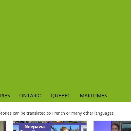
RIES
ONTARIO
QUEBEC
MARITIMES
. Stories can be translated to French or many other languages.