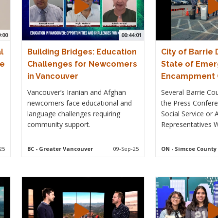
9:00
00:44:01
l
Building Bridges: Education
City of Barrie
te
Challenges for Newcomers
State of Emer
in Vancouver
Encampment C
Vancouver’s Iranian and Afghan
Several Barrie Co
newcomers face educational and
the Press Confere
language challenges requiring
Social Service or
community support.
Representatives W
25
BC
- Greater Vancouver
09-Sep-25
ON
- Simcoe County