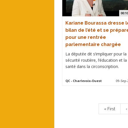
00:1
Kariane Bourassa dresse l
bilan de l’été et se prépar
pour une rentrée
parlementaire chargée
La députée dit s’impliquer pour la
sécurité routière, l’éducation et la
santé dans la circonscription.
QC
- Charlevoix-Ouest
09-Sep-
Pagination
First
« First
P
‹
page